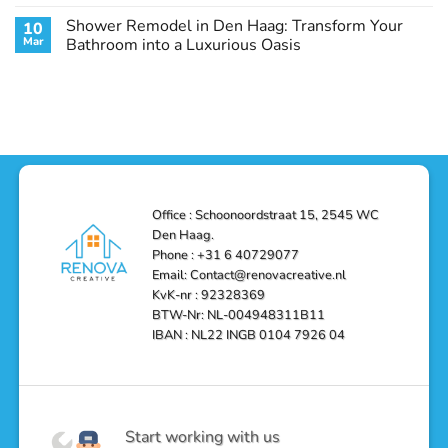
Your
Heating
No
Space
&
Comments
Shower Remodel in Den Haag: Transform Your
10
with
Air
on
Style
Conditioning
Transform
Mar
Bathroom into a Luxurious Oasis
and
in
Your
Functionality
Den
Bathroom
No
Haag
with
Comments
–
a
on
Reliable,
Stunning
Shower
Efficient,
Home
Remodel
and
Depot
in
Affordable
Remodel
Den
Solutions
in
Haag:
Den
Transform
Haag
Your
Bathroom
into
Office : Schoonoordstraat 15, 2545 WC
a
Den Haag.
Luxurious
Oasis
Phone : +31 6 40729077
Email: Contact@renovacreative.nl
KvK-nr : 92328369
BTW-Nr: NL-004948311B11
IBAN : NL22 INGB 0104 7926 04
Start working with us