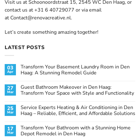
Visit us at Schoonoordstraat 15, 2545 WC Den Haag, or
contact us at +31 6 40729077 or via email
at
Contact@renovacreative.nl
.
Let’s create something amazing together!
LATEST POSTS
Transform Your Basement Laundry Room in Den
03
Apr
Haag: A Stunning Remodel Guide
No
Comments
Guest Bathroom Makeover in Den Haag:
27
on
Transform
Mar
Transform Your Space with Style and Functionality
Your
Basement
No
Laundry
Comments
Service Experts Heating & Air Conditioning in Den
25
Room
on
in
Guest
Mar
Haag – Reliable, Efficient, and Affordable Solutions
Den
Bathroom
Haag:
Makeover
No
A
in
Comments
Transform Your Bathroom with a Stunning Home
17
Stunning
Den
on
Remodel
Haag:
Service
Mar
Depot Remodel in Den Haag
Guide
Transform
Experts